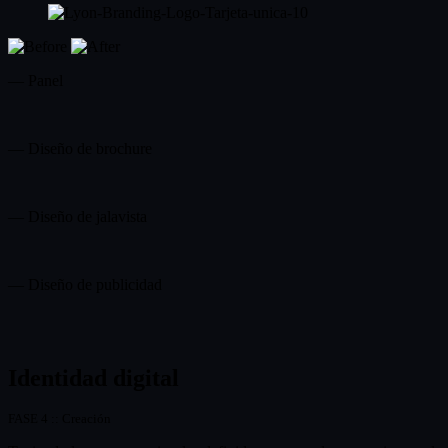
— Panel
— Diseño de brochure
— Diseño de jalavista
— Diseño de publicidad
Identidad digital
FASE 4 :: Creación