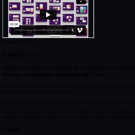
Reproducir vídeo
Contexto »
Única es la tarjeta de crédito de la financiera CrediSc
de pago en diferentes comercios del Perú.
El cliente nos contactó para rediseñar el sistema de comunicación de 
diferentes canales de comunicación.
Como punto de partida se aprovechó la tilde de la U para implement
sumado a una franja de apoyo que lleva dentro la frase “sí puedes”, par
simple y de fácil ejecución hace que el sistema a implementar pueda s
Equipo