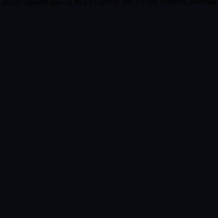
iezas digitales para su fácil y correcto uso. En este contexto podemos v