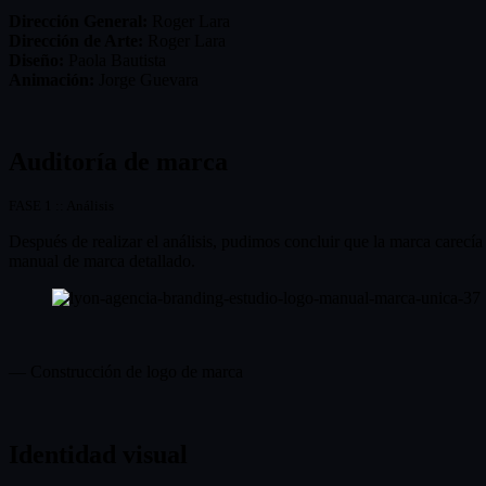
Dirección General:
Roger Lara
Dirección de Arte:
Roger Lara
Diseño:
Paola Bautista
Animación:
Jorge Guevara
Auditoría de marca
FASE 1 :: Análisis
Después de realizar el análisis, pudimos concluir que la marca carecía
manual de marca detallado.
— Construcción de logo de marca
Identidad visual