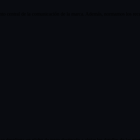
emento central de la comunicación de la marca. Además, normamos los recu
e despliega un globo de texto destinado a alojar los detalles de las piez