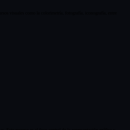
rsos visuales como la colorimetría, fotografía, iconografía, entre
as. Este recurso es el foco central de la representación gráfica y