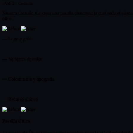
FASE 2 :: Creación
Nuestra decisión fue crear una pastilla distintiva, la cual sería el el
otros.
— Logo y grilla
— Variantes de color
— Colorimetría y tipografía
— Recurso gráfico
Pastilla Única
La pastilla de Única se caracteriza por el corte en la «U» desde donde s